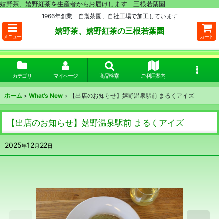
嬉野茶、嬉野紅茶を生産者からお届けします 三根若葉園
1966年創業 自製茶園、自社工場で加工しています
嬉野茶、嬉野紅茶の三根若葉園
メニュー
カート
カテゴリ
マイページ
商品検索
ご利用案内
ホーム
>
What's New
>
【出店のお知らせ】嬉野温泉駅前 まるくアイズ
【出店のお知らせ】嬉野温泉駅前 まるくアイズ
2025
12
22
年
月
日