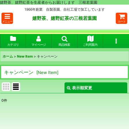
嬉野茶、嬉野紅茶を生産者からお届けします 三根若葉園
1966年創業 自製茶園、自社工場で加工しています
嬉野茶、嬉野紅茶の三根若葉園
メニュー
カート
カテゴリ
マイページ
商品検索
ご利用案内
ホーム
>
New Item
>
キャンペーン
キャンペーン
[
New Item
]
表示順変更
閉じる
0
件
表示数
:
並び順
: